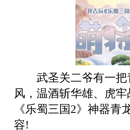
武圣关二爷有一把青
风，温酒斩华雄、虎牢
《乐蜀三国2》神器青
容!