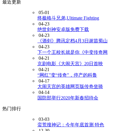
最近更新
05-01
终极格斗兄弟,Ultimate Fighting
04-23
绝世剑神安卓版免费下载
04-23
《酒剑》腾讯定档4月3日谢苗蜀山
04-23
下一个王校长就是你《中变传奇网
04-21
京剧电影《大闹天宫》20日首映
04-21
“网红”变“传奇”，停产的科鲁
04-17
大闹天宫的英雄网页版传奇坐骑
04-14
国防部举行2020年新春招待会
热门排行
03-03
蛮荒搜神记：今年年底首测 特色
12-30