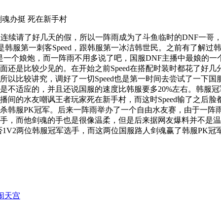
剑魂办挺 死在新手村
宝连续请了好几天的假，所以一阵雨成为了斗鱼临时的DNF一哥
是韩服第一刺客Speed，跟韩服第一冰洁韩世民。之前有了解过
也是一个娘炮，而一阵雨不用多说了吧，国服DNF主播中最娘的
还是比较少见的。在开始之前Speed在搭配时装时都花了好几分
以比较讲究，调好了一切Speed也是第一时间去尝试了一下国
是不适应的，并且还说国服的速度比韩服要多20%左右。韩服冠
间的水友嘲讽王者玩家死在新手村，而这时Speed输了之后脸
杀韩服PK冠军。后来一阵雨举办了一个自由水友赛，由于一阵雨
手，而他剑魂的手也是很像温柔，但是后来据网友爆料并不是温
否1V2两位韩服冠军选手，而这两位国服路人剑魂赢了韩服PK
大闹天宫