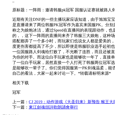
..
原标题：一阵雨：邀请韩服pk冠军 国服认证赛就被路人
近期有关注DNF的一些主播玩家应该知道，由于旭旭宝
是直播请来了两位韩服PK冠军作为嘉宾来国服PK。分别
称之为娘炮冰洁，通过Speed在直播间的表现跟动作，
的，，这下一阵雨的直播间来齐了韩服三大娘炮，这种场面
搭配都弄了一个多小时，而玩家们也说女人都是爱美的，所
度更伤害都提高了不少，所以即便是韩服职业选手起初也
一位国服路人剑魂给打败了，不光断了连胜，而且还被直播
为你的对手。而这位白手玩家也是能够吹一年了，直接单
了一位白手玩家，居然直接一个人打死了韩服两位冠军选
是能够吹一辈子了。你们觉得国服第一PK剑魂温柔，能
自己的看法，大家一起来讨论一下。*转载请标明来源*
相关下载
冠军
上一篇：
CJ 2019：动作游戏《大圣归来》新预告 猴王
下一篇：
東江劍魂頌詩歌朗誦會舉行