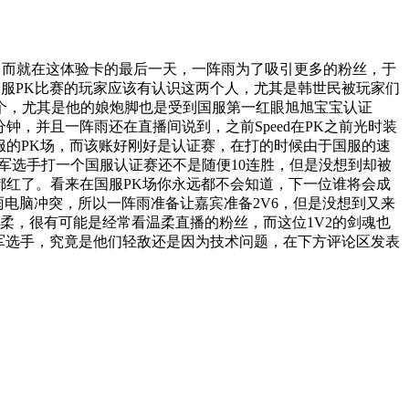
，而就在这体验卡的最后一天，一阵雨为了吸引更多的粉丝，于
韩服PK比赛的玩家应该有认识这两个人，尤其是韩世民被玩家们
一个，尤其是他的娘炮脚也是受到国服第一红眼旭旭宝宝认证
钟，并且一阵雨还在直播间说到，之前Speed在PK之前光时装
服的PK场，而该账好刚好是认证赛，在打的时候由于国服的速
军选手打一个国服认证赛还不是随便10连胜，但是没想到却被
都红了。看来在国服PK场你永远都不会知道，下一位谁将会成
电脑冲突，所以一阵雨准备让嘉宾准备2V6，但是没想到又来
柔，很有可能是经常看温柔直播的粉丝，而这位1V2的剑魂也
冠军选手，究竟是他们轻敌还是因为技术问题，在下方评论区发表